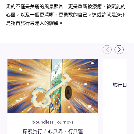
走的不僅是美麗的風景照片，更是重新被療癒、被賦能的
心靈，以及一個更清晰、更勇敢的自己。這或許就是濟州
島獨自旅行最迷人的體驗。
旅行日誌
Boundless Journeys
探索旅行 / 心無界，行無疆