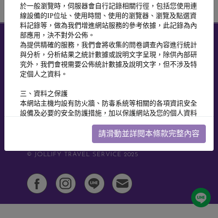
於一般瀏覽時，伺服器會自行記錄相關行徑，包括您使用連
線設備的IP位址、使用時間、使用的瀏覽器、瀏覽及點選資
料記錄等，做為我們增進網站服務的參考依據，此記錄為內
部應用，決不對外公佈。
為提供精確的服務，我們會將收集的問卷調查內容進行統計
鑫囍探索旅行社股份有限公司
與分析，分析結果之統計數據或說明文字呈現，除供內部研
究外，我們會視需要公佈統計數據及說明文字，但不涉及特
台北市信義區松德路171號20樓
定個人之資料。
TEL：02-8789-6699
三、資料之保護
綜合旅行業 交觀綜字第223700號
本網站主機均設有防火牆、防毒系統等相關的各項資訊安全
旅行業品質保障協會 北2741號
設備及必要的安全防護措施，加以保護網站及您的個人資料
採用嚴格的保護措施，只由經過授權的人員才能接觸您的個
代表人：邱奕榮
人資料，相關處理人員皆簽有保密合約，如有違反保密義務
請滑動並詳閱本條款完整內容
連絡人：黃柏淳
者，將會受到相關的法律處分。
如因業務需要有必要委託其他單位提供服務時，本網站亦會
© JOLLIFY TRAVEL SERVICE 2025
嚴格要求其遵守保密義務，並且採取必要檢查程序以確定其
將確實遵守。
四、網站對外的相關連結
本網站的網頁提供其他網站的網路連結，您也可經由本網站
所提供的連結，點選進入其他網站。但該連結網站不適用本