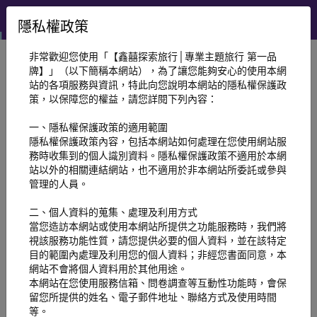
EN
隱私權政策
非常歡迎您使用「【鑫囍探索旅行│專業主題旅行 第一品
牌】」（以下簡稱本網站），為了讓您能夠安心的使用本網
站的各項服務與資訊，特此向您說明本網站的隱私權保護政
策，以保障您的權益，請您詳閱下列內容：
手機加入
必填欄位標示 *
一、隱私權保護政策的適用範圍
請輸入手機號碼進行註冊
*
隱私權保護政策內容，包括本網站如何處理在您使用網站服
務時收集到的個人識別資料。隱私權保護政策不適用於本網
站以外的相關連結網站，也不適用於非本網站所委託或參與
管理的人員。
驗證中
二、個人資料的蒐集、處理及利用方式
已有帳號?
點擊登入
當您造訪本網站或使用本網站所提供之功能服務時，我們將
或使用社群帳號登入
視該服務功能性質，請您提供必要的個人資料，並在該特定
目的範圍內處理及利用您的個人資料；非經您書面同意，本
網站不會將個人資料用於其他用途。
本網站在您使用服務信箱、問卷調查等互動性功能時，會保
留您所提供的姓名、電子郵件地址、聯絡方式及使用時間
等。